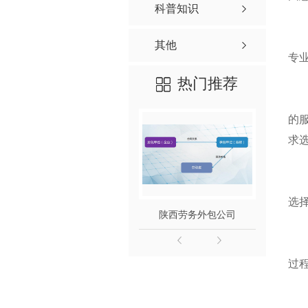
科普知识
其他
专
热门推荐
的
求
选
陕西劳务外包公司
陕
过