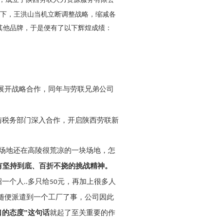
况下，王洪山当机立断调整战略，
缩减各
其他品牌，于是便有了以下辉煌成绩：
展开战略合作，同年与劳联兄弟公司
与税务部门深入合作，开启陕西劳联新
场地还在高陵很荒凉的一块场地，怎
有坚持到底、百折不挠的挑战精神。
一个人..多只给
元，再加上很多人
50
随便派遣到一个工厂了事，公司因此
口的态度”这句话
就起了至关重要的作