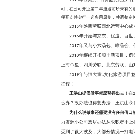
2015
司，在公司开业第二年遭遇前所未有的
项开支并实行一岗多用原则，并调整定
年陕西劳联西北运营中心成
2015
年开始与京东、优速、百世
2016
年又与小六汤包、唯品会、
2017
年继续开拓顺丰新项目，例
2018
上海帝星、四川劳联、北京劳联、山
年与恒大童..文化旅游项
2019
征程！
在
王洪山提倡做事就应豁得出去！
么办？没办法也得想办法，王洪山亲
为什么说做事还需要没有任何借口
力资源小公司想尽办法从求职者手上
受到了很大波及，大部分情况一打电