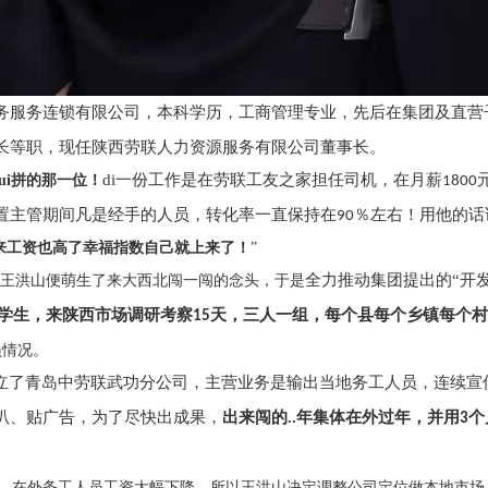
务服务连锁有限公司，本科学历，工商管理专业，先后在集团及直营
长等职，现任陕西劳联人力资源服务有限公司董事长。
di一份工作是在劳联工友之家担任司机，在月薪
ui拼的那一位！
1800
置主管期间凡是
经手的人员，转化率一直保持在
％左右！用他的话
90
来工资也高了幸福指数自己就上来了！
”
全力推动集团提出的
“开
王洪山便萌生了来大西北闯一闯的念头，于是
学生，来陕西市场调研考察
天，三人一组，每个县每个乡镇每个村
15
员情况。
立了青岛中劳联武功分公司，主营业务是输出当地务工人员，连续宣
叭、贴广告，为了尽快出成果，
出来闯的..年集体在外过年，并用
个
3
，在外务工人员工资大幅下降，所以王洪山决定调整公司定位做本地市场