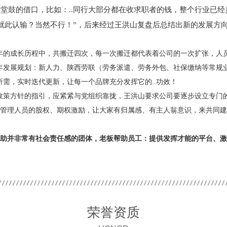
退堂鼓的借口，比如：..同行大部分都在收求职者的钱，整个行业已
就此认输？当然不行！”，后来经过王洪山复盘后总结出新的发展方
年的成长历程中，共搬迁四次，每一次搬迁都代表着公司的一次扩张，人
年发展规划：新人力、陕西劳联（劳务派遣、劳务外包、社保缴纳等常规
需，实时迭代更新，让每一个品牌充分发挥它的..功效！
政策方针的指引，应紧紧与党组织靠拢，王洪山要求公司要逐步设立专门
准备管理人员的股权、期权激励，让大家有归属感、有主人翁意识，来共同
助并非常有社会责任感的团体，老板帮助员工：提供发挥才能的平台、激
荣誉资质