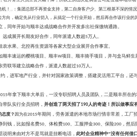
危机！..：集团总部不再资金支持，第二自身客户少、第三根基不深的情
位方向，确定先从行业切入，从搞定一个行业开始，然后再合作该行业的
立，同年开始与顺丰达成战略合作并开发多出社保缴纳通路。
、远成展开长期友好合作，同年派遣人数超
万人。
5
佳农水果、北控再生资源等各家大型企业展开合作事宜。
如顺丰速运的樱桃项目、顺丰
项目、顺丰骑手项目，并与盒马鲜生
W
东劳联等建立战略合作，派遣人数超过
万人。
10
目签约，进军地产行业，并针对国家政策调整，搭建灵活用工平台，还
年拿下顺丰大单后，一没专职招聘人员及团队，二是顺丰所在的
2015
自带队实行全员招聘，
并创造了两天招了
人的奇迹！所以做事应
190
年期间，劳务派遣的本地市场行情非常差，工厂招
的态度？
因为在
2015
挣到钱，比如报名费
、体检费
、工服押金
、保险
，然后
50
100
300
200
话说明来由对方不是骂就是挂断电话，
此时企业精神中
“没有任何借