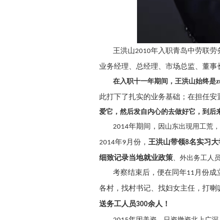
王洪山
年入职青岛中劳联劳
2010
业务经理、总经理、市场总监、董事
在入职十一年期间，王洪山始终是z
此打下了扎实的业务基础；在担任安
爱它，然后发自内心的去做好它，到后
年期间，
因山东出现用工荒，
2014
年
月份，
王洪山带领
名实习大
2014
9
8
细致记录当地就业政策
、
外出务工人
考察结束后，便在同年
月份成
11
各村，找村书记、找妇女主任，打喇
送务工人员
余人！
300
年
因美资、日资撤资北上广深